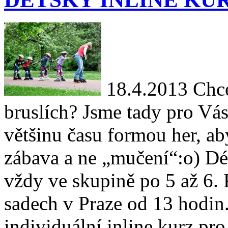
18.4.2013
Chcet
bruslích? Jsme tady pro Vás
většinu času formou her, aby
zábava a ne „mučení“:o) Dél
vždy ve skupině po 5 až 6.
sadech v Praze od 13 hodin
individuální inline kurz pro