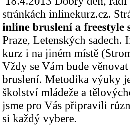
18.4.2013
Dobrý den, rádi 
stránkách inlinekurz.cz. S
inline bruslení a freestyle
Praze, Letenských sadech. I
kurz i na jiném místě (Stro
Vždy se Vám bude věnovat k
bruslení. Metodika výuky j
školství mládeže a tělovýc
jsme pro Vás připravili růz
si každý vybere.