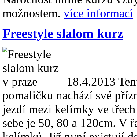
možnostem.
více informací
Freestyle slalom kurz
18.4.2013
Tent
pomaličku nachází své přízn
jezdí mezi kelímky ve třec
sebe je 50, 80 a 120cm. V 
kelímků. Již nyní existují d